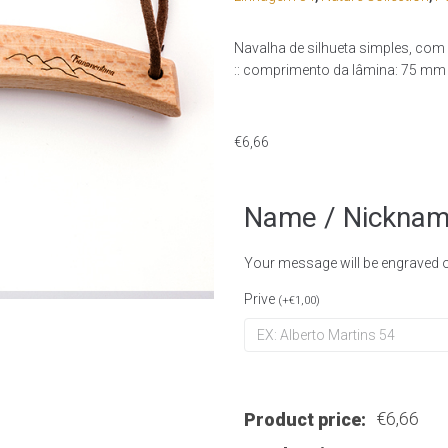
Navalha de silhueta simples, com
:: comprimento da lâmina: 75 mm
€
6,66
Name / Nickna
Your message will be engraved on
Prive
(
+
€
1,00
)
€
6,66
Product price: