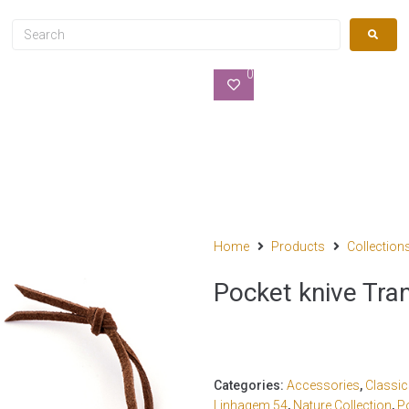
0
Home
Products
Collection
Pocket knive Tra
Categories:
Accessories
,
Classi
Linhagem 54
,
Nature Collection
,
P