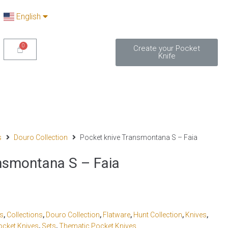
English
Create your Pocket
Knife
s
Douro Collection
Pocket knive Transmontana S – Faia
nsmontana S – Faia
cs
,
Collections
,
Douro Collection
,
Flatware
,
Hunt Collection
,
Knives
,
ocket Knives
,
Sets
,
Thematic Pocket Knives