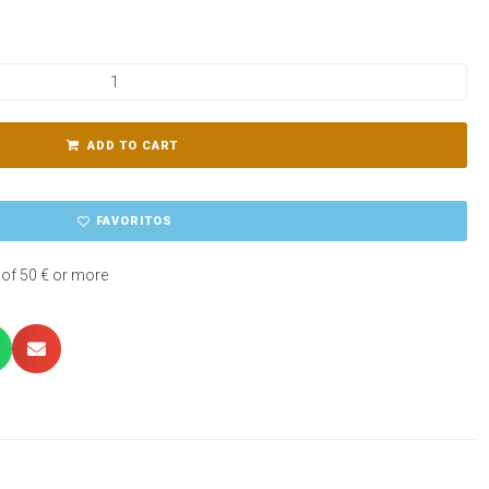
ADD TO CART
FAVORITOS
 of 50 € or more