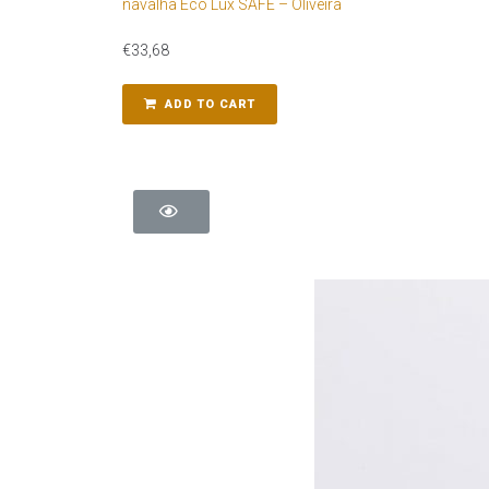
navalha Eco Lux SAFE – Oliveira
€
33,68
ADD TO CART