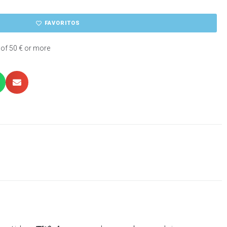
FAVORITOS
 of 50 € or more