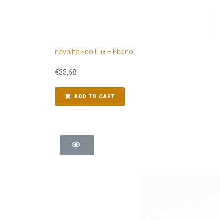
navalha Eco Lux – Ébano
€
33,68
ADD TO CART