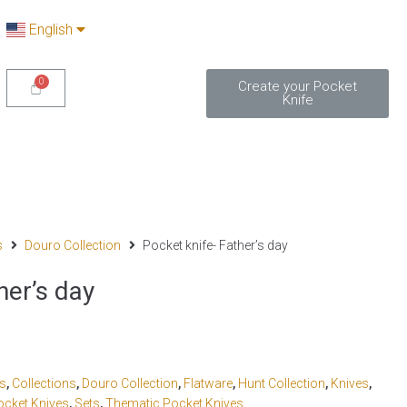
English
Create your Pocket
Knife
s
Douro Collection
Pocket knife- Father’s day
her’s day
cs
,
Collections
,
Douro Collection
,
Flatware
,
Hunt Collection
,
Knives
,
ocket Knives
,
Sets
,
Thematic Pocket Knives