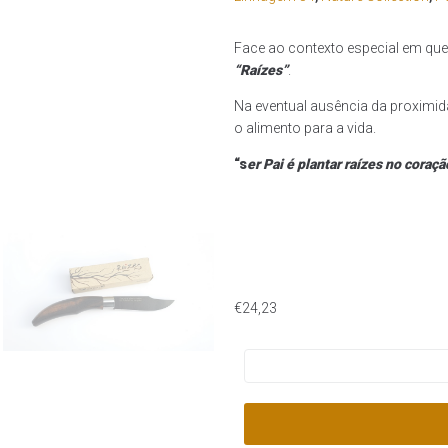
Face ao contexto especial em qu
“Raízes”
.
Na eventual ausência da proximid
o alimento para a vida.
“s
er Pai é plantar raízes no coraçã
€
24,23