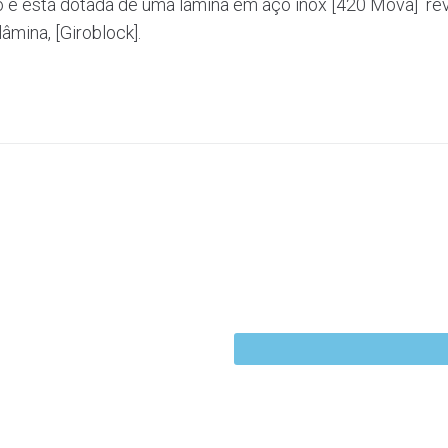
vo e está dotada de uma lâmina em aço inox [420 Mova] re
âmina, [Giroblock].