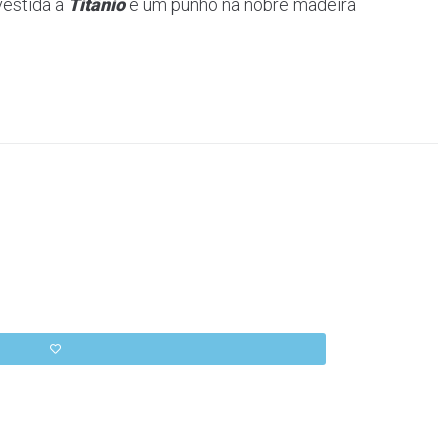
vestida a
Titânio
e um punho na nobre madeira