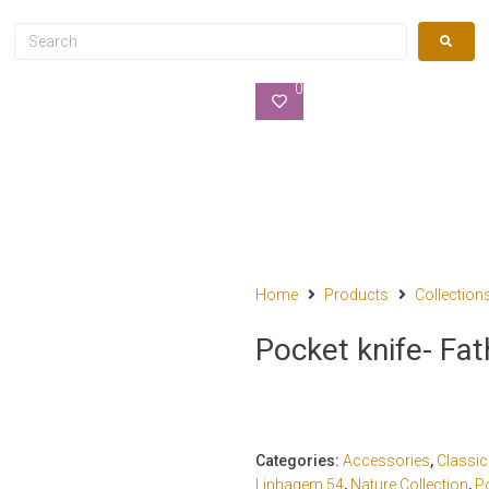
0
Home
Products
Collection
Pocket knife- Fat
Categories:
Accessories
,
Classi
Linhagem 54
,
Nature Collection
,
P