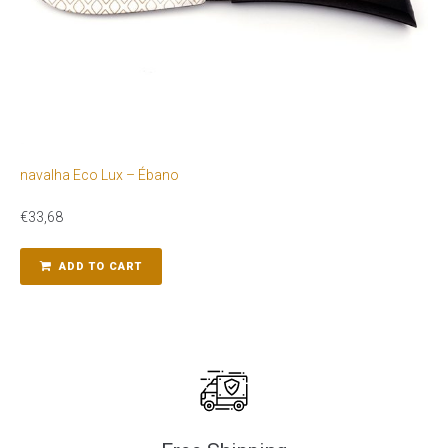
navalha Eco Lux – Ébano
€
33,68
ADD TO CART